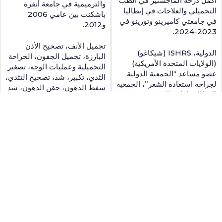
أكمل درجة الماجستير في الطب
والترميمية في جامعة أنقرة
التجميلي والعلاجات في إيطاليا
باشكنت بين عامي 2006
في جامعتي كاميرينو وتورينو في
و2012.
2023-2024.
تجميل الأنف، تصحيح الأذن
الدولية، ISHRS (شيكاغو)
البارزة، تجميل الجفون، الجراحة
(الولايات المتحدة الأمريكية)
التجميلية وعمليات الوجه، تصغير
عضو مساعد “الجمعية الدولية
الثدي، تكبير، شد، تصحيح التثدي،
لجراحة استعادة الشعر”، الجمعية
شفط الدهون، حقن الدهون، شد
الإيطالية لعلوم الشعر وترميمه
البطن (شد البطن)، شد الذراع
(Società Italiana di
والساق، البوتوكس، الحشو،
Tricologia) Association و
PRP، الميزوثيرابي، التقشير و
WOSIAM (باريس) “الجمعية
مجال الاهتمام الخاص هو
العالمية وهو عضو في الجمعية
عمليات شد الوجه التجميلية. وهو
متعددة التخصصات للطب
مهتم أيضًا بجراحة اليد وجراحة
التجميلي ومكافحة الشيخوخة.
الوجه والفكين.
التطبيقات الجمالية الطبية غير
الجراحية، وتطبيقات تجديد شباب
موقع إلكتروني
الجلد المضادة للشيخوخة،
والبلازما الغنية بالصفائح الدموية،
والميزوثيرابي والعلاجات المركبة،